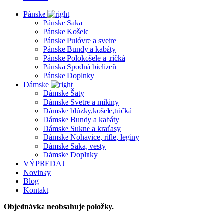
Pánske
Pánske Saka
Pánske Košele
Pánske Pulóvre a svetre
Pánske Bundy a kabáty
Pánske Polokošele a tričká
Pánska Spodná bielizeň
Pánske Doplnky
Dámske
Dámske Šaty
Dámske Svetre a mikiny
Dámske blúzky,košele,tričká
Dámske Bundy a kabáty
Dámske Sukne a kraťasy
Dámske Nohavice, rifle, leginy
Dámske Saka, vesty
Dámske Doplnky
VÝPREDAJ
Novinky
Blog
Kontakt
Objednávka neobsahuje položky.