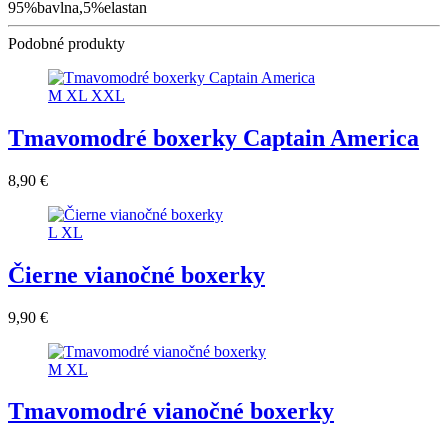
95%bavlna,5%elastan
Podobné produkty
M
XL
XXL
Tmavomodré boxerky Captain America
8,90 €
L
XL
Čierne vianočné boxerky
9,90 €
M
XL
Tmavomodré vianočné boxerky