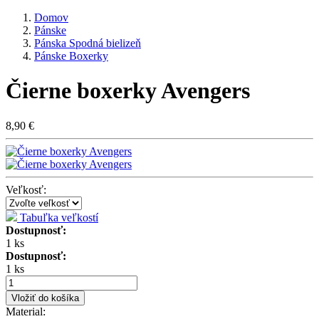
Domov
Pánske
Pánska Spodná bielizeň
Pánske Boxerky
Čierne boxerky Avengers
8,90 €
Veľkosť:
Tabuľka veľkostí
Dostupnosť:
1 ks
Dostupnosť:
1 ks
Vložiť do košíka
Material: