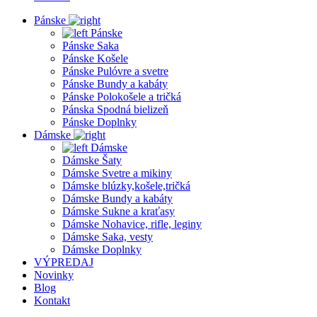
Pánske
Pánske
Pánske Saka
Pánske Košele
Pánske Pulóvre a svetre
Pánske Bundy a kabáty
Pánske Polokošele a tričká
Pánska Spodná bielizeň
Pánske Doplnky
Dámske
Dámske
Dámske Šaty
Dámske Svetre a mikiny
Dámske blúzky,košele,tričká
Dámske Bundy a kabáty
Dámske Sukne a kraťasy
Dámske Nohavice, rifle, leginy
Dámske Saka, vesty
Dámske Doplnky
VÝPREDAJ
Novinky
Blog
Kontakt