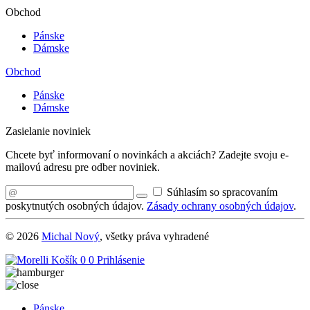
Obchod
Pánske
Dámske
Obchod
Pánske
Dámske
Zasielanie noviniek
Chcete byť informovaní o novinkách a akciách? Zadejte svoju e-
mailovú adresu pre odber noviniek.
Súhlasím so spracovaním
poskytnutých osobných údajov.
Zásady ochrany osobných údajov
.
© 2026
Michal Nový
, všetky práva vyhradené
Košík
0
0
Prihlásenie
Pánske