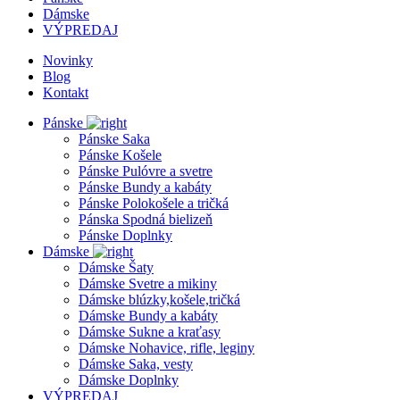
Dámske
VÝPREDAJ
Novinky
Blog
Kontakt
Pánske
Pánske Saka
Pánske Košele
Pánske Pulóvre a svetre
Pánske Bundy a kabáty
Pánske Polokošele a tričká
Pánska Spodná bielizeň
Pánske Doplnky
Dámske
Dámske Šaty
Dámske Svetre a mikiny
Dámske blúzky,košele,tričká
Dámske Bundy a kabáty
Dámske Sukne a kraťasy
Dámske Nohavice, rifle, leginy
Dámske Saka, vesty
Dámske Doplnky
VÝPREDAJ