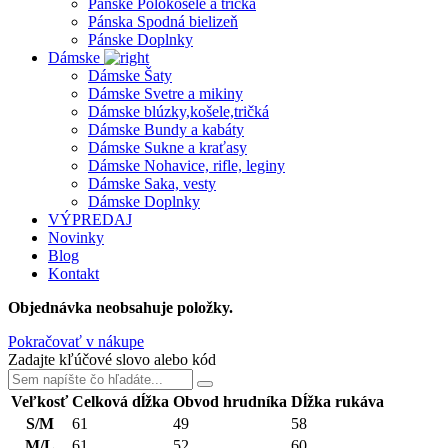
Pánske Polokošele a tričká
Pánska Spodná bielizeň
Pánske Doplnky
Dámske
Dámske Šaty
Dámske Svetre a mikiny
Dámske blúzky,košele,tričká
Dámske Bundy a kabáty
Dámske Sukne a kraťasy
Dámske Nohavice, rifle, leginy
Dámske Saka, vesty
Dámske Doplnky
VÝPREDAJ
Novinky
Blog
Kontakt
Objednávka neobsahuje položky.
Pokračovať v nákupe
Zadajte kľúčové slovo alebo kód
Veľkosť
Celková dĺžka
Obvod hrudníka
Dĺžka rukáva
S/M
61
49
58
M/L
61
52
60