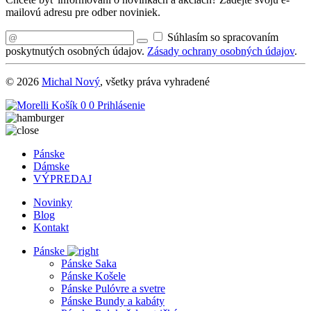
mailovú adresu pre odber noviniek.
Súhlasím so spracovaním
poskytnutých osobných údajov.
Zásady ochrany osobných údajov
.
© 2026
Michal Nový
, všetky práva vyhradené
Košík
0
0
Prihlásenie
Pánske
Dámske
VÝPREDAJ
Novinky
Blog
Kontakt
Pánske
Pánske Saka
Pánske Košele
Pánske Pulóvre a svetre
Pánske Bundy a kabáty