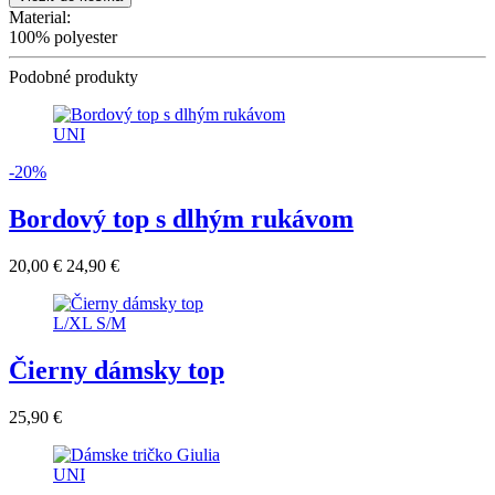
Material:
100% polyester
Podobné produkty
UNI
-20%
Bordový top s dlhým rukávom
20,00 €
24,90 €
L/XL
S/M
Čierny dámsky top
25,90 €
UNI