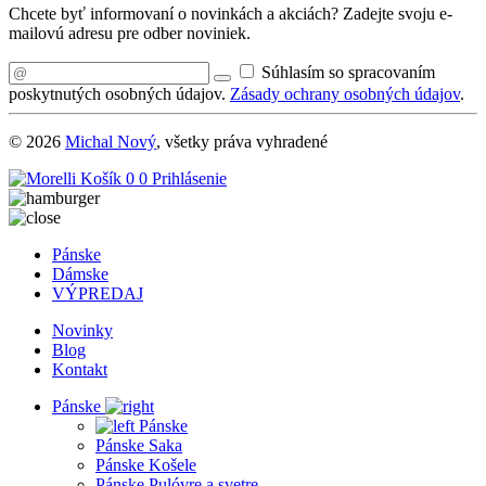
Chcete byť informovaní o novinkách a akciách? Zadejte svoju e-
mailovú adresu pre odber noviniek.
Súhlasím so spracovaním
poskytnutých osobných údajov.
Zásady ochrany osobných údajov
.
© 2026
Michal Nový
, všetky práva vyhradené
Košík
0
0
Prihlásenie
Pánske
Dámske
VÝPREDAJ
Novinky
Blog
Kontakt
Pánske
Pánske
Pánske Saka
Pánske Košele
Pánske Pulóvre a svetre