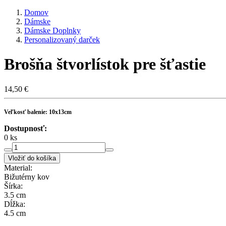
Domov
Dámske
Dámske Doplnky
Personalizovaný darček
Brošňa štvorlístok pre šťastie
14,50 €
Veľkosť balenie: 10x13cm
Dostupnosť:
0 ks
Vložiť do košíka
Material:
Bižutérny kov
Šírka:
3.5 cm
Dĺžka:
4.5 cm