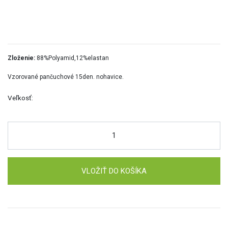
Zloženie:
88%Polyamid,12%elastan
Vzorované pančuchové 15den. nohavice.
Veľkosť:
VLOŽIŤ DO KOŠÍKA