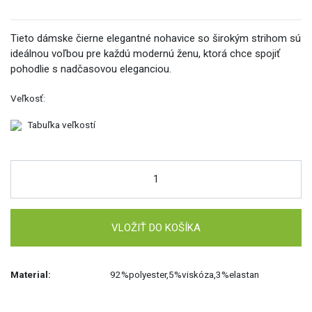
Tieto dámske čierne elegantné nohavice so širokým strihom sú
ideálnou voľbou pre každú modernú ženu, ktorá chce spojiť
pohodlie s nadčasovou eleganciou.
Veľkosť:
Tabuľka veľkostí
VLOŽIŤ DO KOŠÍKA
Material:
92%polyester,5%viskóza,3%elastan