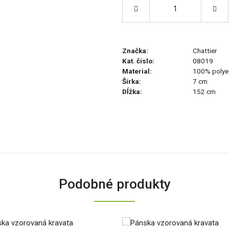
Značka:
Chattier
Kat. číslo:
08019
Material:
100% polye
Šírka:
7 cm
Dĺžka:
152 cm
Podobné produkty