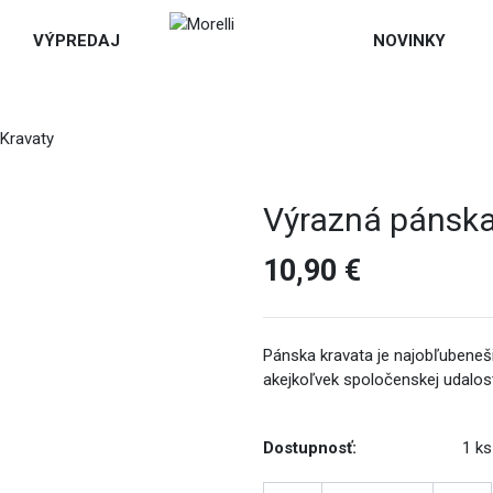
VÝPREDAJ
NOVINKY
Kravaty
Výrazná pánska
10,90 €
Pánska kravata je najobľubenešií
akejkoľvek spoločenskej udalost
Dostupnosť:
1 ks