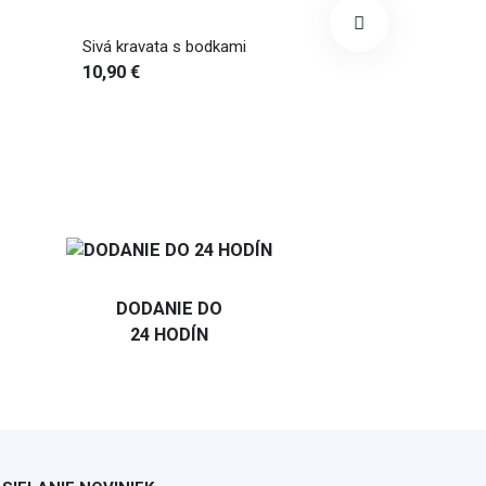
Modro-žltá kravata
Šedo-oranžo
10,90 €
10,90 €
DODANIE DO
24 HODÍN