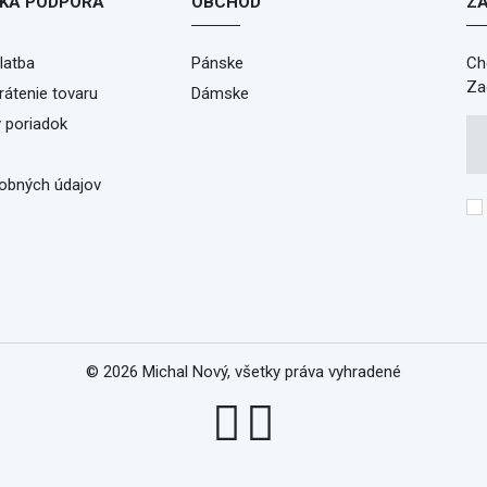
KA PODPORA
OBCHOD
ZA
latba
Pánske
Ch
Za
átenie tovaru
Dámske
 poriadok
obných údajov
© 2026
Michal Nový
, všetky práva vyhradené