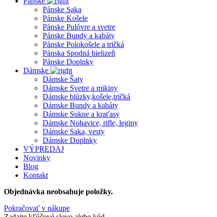
Pánske
Pánske Saka
Pánske Košele
Pánske Pulóvre a svetre
Pánske Bundy a kabáty
Pánske Polokošele a tričká
Pánska Spodná bielizeň
Pánske Doplnky
Dámske
Dámske Šaty
Dámske Svetre a mikiny
Dámske blúzky,košele,tričká
Dámske Bundy a kabáty
Dámske Sukne a kraťasy
Dámske Nohavice, rifle, leginy
Dámske Saka, vesty
Dámske Doplnky
VÝPREDAJ
Novinky
Blog
Kontakt
Objednávka neobsahuje položky.
Pokračovať v nákupe
Zadajte kľúčové slovo alebo kód