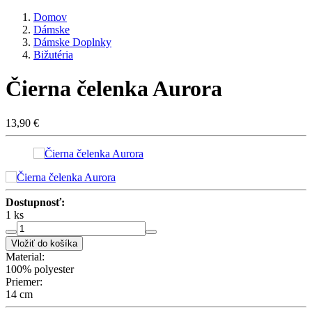
Domov
Dámske
Dámske Doplnky
Bižutéria
Čierna čelenka Aurora
13,90 €
Dostupnosť:
1 ks
Vložiť do košíka
Material:
100% polyester
Priemer:
14 cm