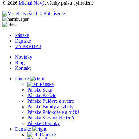
© 2026
Michal Nový
, všetky práva vyhradené
Košík
0
0
Prihlásenie
Pánske
Dámske
VÝPREDAJ
Novinky
Blog
Kontakt
Pánske
Pánske
Pánske Saka
Pánske Košele
Pánske Pulóvre a svetre
Pánske Bundy a kabáty
Pánske Polokošele a tričká
Pánska Spodná bielizeň
Pánske Doplnky
Dámske
Dámske