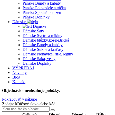
Pánske Bundy a kabáty
Pánske Polokošele a tričká
Pánska Spodná bielizeň
Pánske Doplnky
Dámske
Dámske
Dámske Šaty
Dámske Svetre a mikiny
Dámske blúzky,košele,tričká
Dámske Bundy a kabáty
Dámske Sukne a kraťasy
Dámske Nohavice, rifle, leginy
Dámske Saka, vesty
Dámske Doplnky
VÝPREDAJ
Novinky
Blog
Kontakt
Objednávka neobsahuje položky.
Pokračovať v nákupe
Zadajte kľúčové slovo alebo kód
Celková
Obvod
Obvod v
Dĺžka